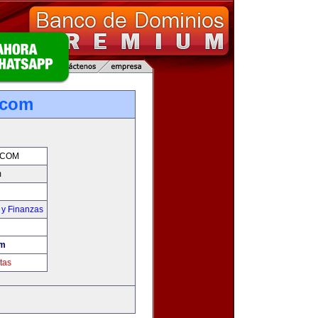
.com
.COM
m
 y Finanzas
om
tas