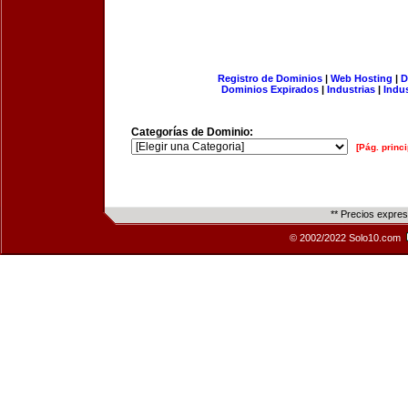
Registro de Dominios
|
Web Hosting
|
D
Dominios Expirados
|
Industrias
|
Indu
Categorías de Dominio:
[Pág. princi
** Precios expre
© 2002/2022 Solo10.com