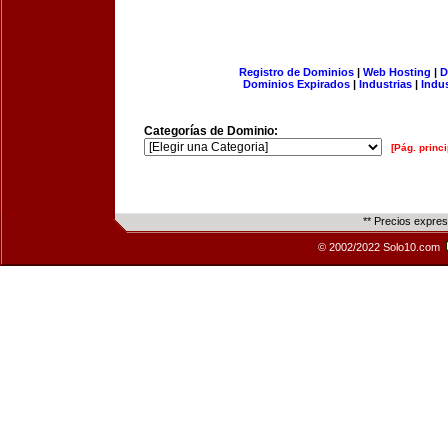
Registro de Dominios
|
Web Hosting
|
D
Dominios Expirados
|
Industrias
|
Indu
Categorías de Dominio:
[Pág. princi
** Precios expre
© 2002/2022 Solo10.com