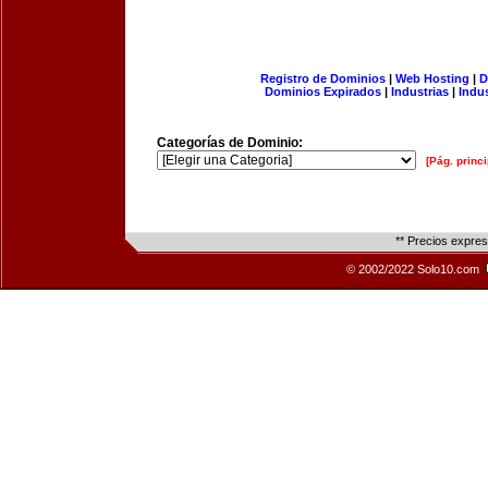
Registro de Dominios
|
Web Hosting
|
D
Dominios Expirados
|
Industrias
|
Indu
Categorías de Dominio:
[Pág. princi
** Precios expre
© 2002/2022 Solo10.com